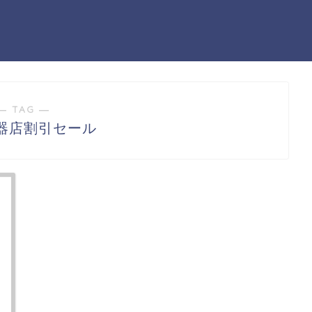
― TAG ―
器店割引セール