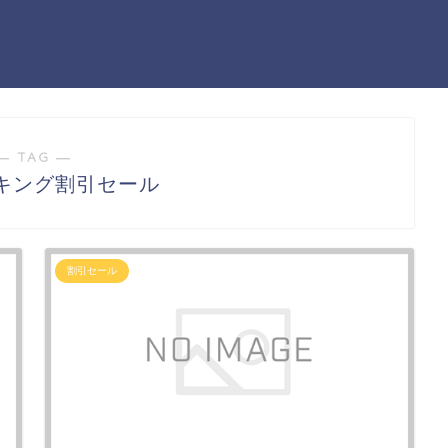
― TAG ―
キング割引セール
割引セール