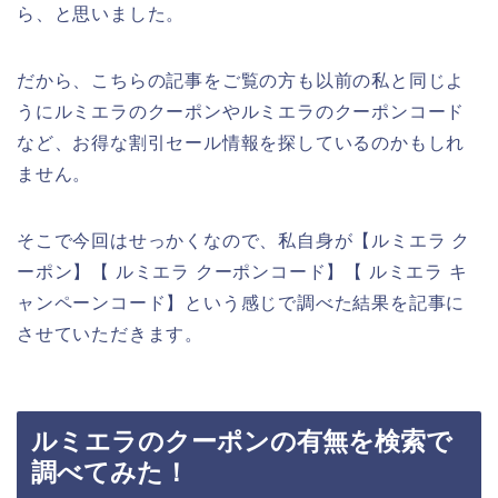
ら、と思いました。
だから、こちらの記事をご覧の方も以前の私と同じよ
うにルミエラのクーポンやルミエラのクーポンコード
など、お得な割引セール情報を探しているのかもしれ
ません。
そこで今回はせっかくなので、私自身が【ルミエラ ク
ーポン】【 ルミエラ クーポンコード】【 ルミエラ キ
ャンペーンコード】という感じで調べた結果を記事に
させていただきます。
ルミエラのクーポンの有無を検索で
調べてみた！