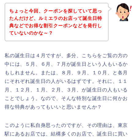
ちょっと今回、クーポンを探していて思っ
たんだけど、ルミエラのお店って誕生日特
典などでお得な割引クーポンなどを発行し
ていないのかな～？
私の誕生日は４月ですが、多分、こちらをご覧の方の
中には、５月、６月、７月が誕生日という人もいるか
もしれません。または、８月、９月、１０月、と各月
にそれぞれ誕生日の人がいるはずです。それに、１１
月、１２月、１月、２月、３月、が誕生日の人もいる
ことでしょう。なので、そんな特別な誕生日に何かお
得な特典があってもいいと思いませんか？
このように私自身思ったのですが、その理由は、東京
駅にあるお店では、結構多くのお店で、誕生日に買い