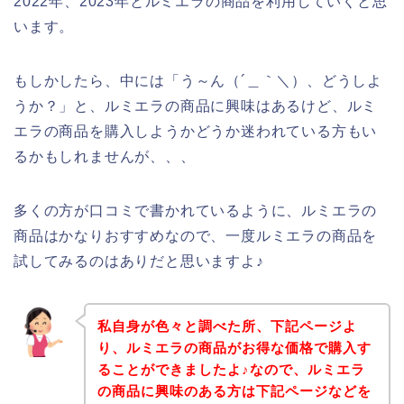
2022年、2023年とルミエラの商品を利用していくと思
います。
もしかしたら、中には「う～ん（´＿｀＼）、どうしよ
うか？」と、ルミエラの商品に興味はあるけど、ルミ
エラの商品を購入しようかどうか迷われている方もい
るかもしれませんが、、、
多くの方が口コミで書かれているように、ルミエラの
商品はかなりおすすめなので、一度ルミエラの商品を
試してみるのはありだと思いますよ♪
私自身が色々と調べた所、下記ページよ
り、ルミエラの商品がお得な価格で購入す
ることができましたよ♪なので、ルミエラ
の商品に興味のある方は下記ページなどを