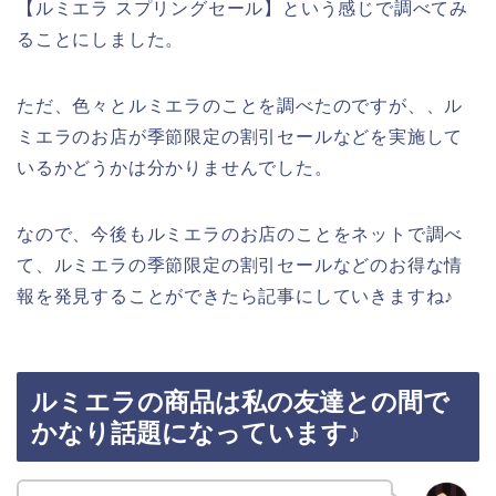
【ルミエラ スプリングセール】という感じで調べてみ
ることにしました。
ただ、色々とルミエラのことを調べたのですが、、ル
ミエラのお店が季節限定の割引セールなどを実施して
いるかどうかは分かりませんでした。
なので、今後もルミエラのお店のことをネットで調べ
て、ルミエラの季節限定の割引セールなどのお得な情
報を発見することができたら記事にしていきますね♪
ルミエラの商品は私の友達との間で
かなり話題になっています♪