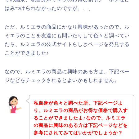
はみつけられなかったのですが、、、
ただ、ルミエラの商品にかなり興味があったので、ル
ミエラのことを友達にも聞いたりして色々と調べてい
たら、ルミエラの公式サイトらしきページを発見する
ことができました♪
なので、ルミエラの商品に興味のある方は、下記ペー
ジなどをチェックされるとよいかもしれません。
私自身が色々と調べた所、下記ページよ
り、ルミエラの商品がお得な価格で購入す
ることができましたよ♪なので、ルミエラ
の商品に興味のある方は下記ページなどを
参考にされてみてはいかがでしょうか？