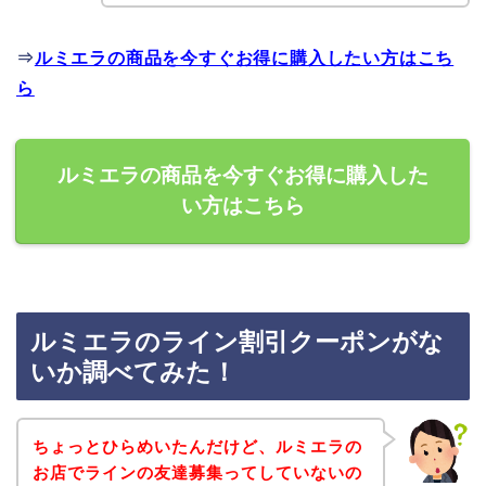
⇒
ルミエラの商品を今すぐお得に購入したい方はこち
ら
ルミエラの商品を今すぐお得に購入した
い方はこちら
ルミエラのライン割引クーポンがな
いか調べてみた！
ちょっとひらめいたんだけど、ルミエラの
お店でラインの友達募集ってしていないの