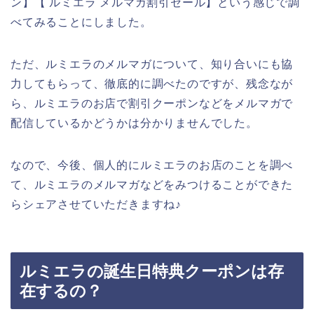
ン】【 ルミエラ メルマガ割引セール】という感じで調
べてみることにしました。
ただ、ルミエラのメルマガについて、知り合いにも協
力してもらって、徹底的に調べたのですが、残念なが
ら、ルミエラのお店で割引クーポンなどをメルマガで
配信しているかどうかは分かりませんでした。
なので、今後、個人的にルミエラのお店のことを調べ
て、ルミエラのメルマガなどをみつけることができた
らシェアさせていただきますね♪
ルミエラの誕生日特典クーポンは存
在するの？