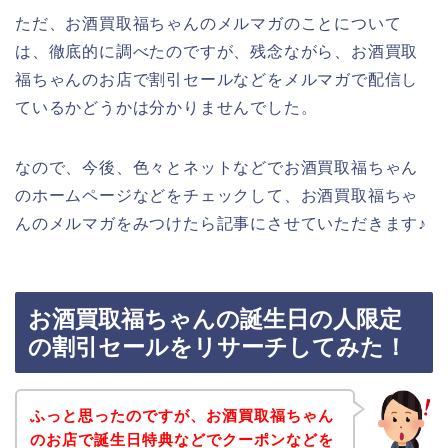
ただ、お酒買取福ちゃんのメルマガのことについて
は、徹底的に調べたのですが、残念ながら、お酒買取
福ちゃんのお店で割引セールなどをメルマガで配信し
ているかどうかは分かりませんでした。
なので、今後、色々とネットなどでお酒買取福ちゃん
のホームページなどをチェックして、お酒買取福ちゃ
んのメルマガをみつけたら記事にさせていただきます♪
お酒買取福ちゃんの誕生日の人限定
の割引セールをリサーチしてみた！
ふっと思ったのですが、お酒買取福ちゃん
のお店で誕生日特典などでクーポンなどを