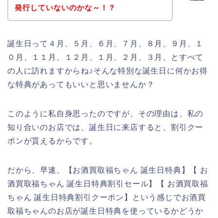
発行していないのかな～！？
誕生日って４月、５月、６月、７月、８月、９月、１
０月、１１月、１２月、１月、２月、３月、とすべて
の人に訪れますからね♪そんな特別な誕生日に何かお得
な特典があってもいいと思いませんか？
このように私自身思ったのですが、その理由は、私の
知り合いのお店では、誕生日に来店すると、割引クー
ポンが貰えるからです。
だから、早速、【お酒買取福ちゃん 誕生日特典】【 お
酒買取福ちゃん 誕生日特典割引セール】【 お酒買取福
ちゃん 誕生日特典割引クーポン】という感じでお酒買
取福ちゃんのお店が誕生日特典を使っているかどうか