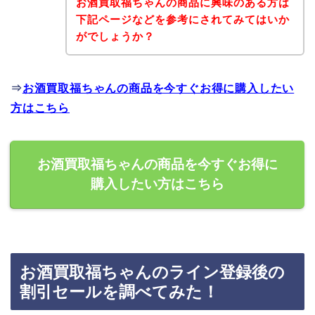
お酒買取福ちゃんの商品に興味のある方は
下記ページなどを参考にされてみてはいか
がでしょうか？
⇒
お酒買取福ちゃんの商品を今すぐお得に購入したい
方はこちら
お酒買取福ちゃんの商品を今すぐお得に
購入したい方はこちら
お酒買取福ちゃんのライン登録後の
割引セールを調べてみた！