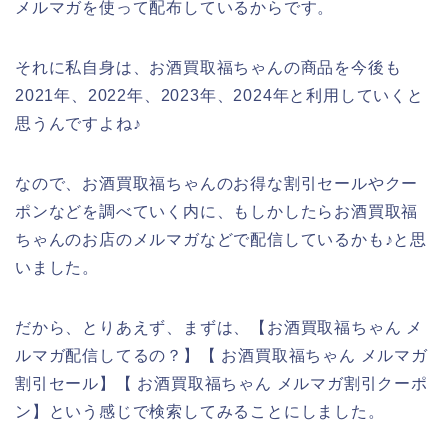
メルマガを使って配布しているからです。
それに私自身は、お酒買取福ちゃんの商品を今後も
2021年、2022年、2023年、2024年と利用していくと
思うんですよね♪
なので、お酒買取福ちゃんのお得な割引セールやクー
ポンなどを調べていく内に、もしかしたらお酒買取福
ちゃんのお店のメルマガなどで配信しているかも♪と思
いました。
だから、とりあえず、まずは、【お酒買取福ちゃん メ
ルマガ配信してるの？】【 お酒買取福ちゃん メルマガ
割引セール】【 お酒買取福ちゃん メルマガ割引クーポ
ン】という感じで検索してみることにしました。