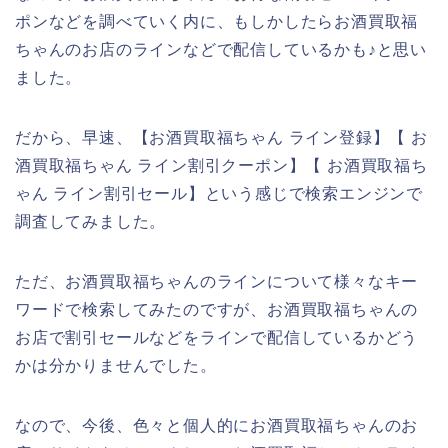
ポンなどを調べていく内に、もしかしたらお酒買取福
ちゃんのお店のラインなどで配信しているかも♪と思い
ました。
だから、早速、【お酒買取福ちゃん ライン登録】【 お
酒買取福ちゃん ライン割引クーポン】【 お酒買取福ち
ゃん ライン割引セール】という感じで検索エンジンで
調査してみました。
ただ、お酒買取福ちゃんのラインについて様々なキー
ワードで検索してみたのですが、お酒買取福ちゃんの
お店で割引セールなどをラインで配信しているかどう
かは分かりませんでした。
なので、今後、色々と個人的にお酒買取福ちゃんのお