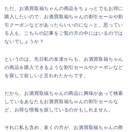
ただ、お酒買取福ちゃんの商品をちょっとでもお得に
購入したいので、お酒買取福ちゃんの割引セールや割
引クーポンなどがあったらいいのにな～と、思ってい
る人も、こちらの記事をご覧の方の中にはいるのでは
ないでしょうか？
というのは、先日私の友達からも、お酒買取福ちゃん
の商品を購入できるような割引セールやクーポンなど
を探して欲しいと言われたからです。
だから、お酒買取福ちゃんの商品に興味があって検索
しているあなたもお酒買取福ちゃんの割引セールな
ど、お得な情報を探しているのかもしれません。
それに私も含め、多くの方が、お酒買取福ちゃんの商