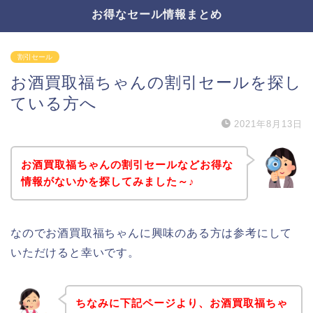
お得なセール情報まとめ
割引セール
お酒買取福ちゃんの割引セールを探し
ている方へ
2021年8月13日
お酒買取福ちゃんの割引セールなどお得な
情報がないかを探してみました～♪
なのでお酒買取福ちゃんに興味のある方は参考にして
いただけると幸いです。
ちなみに下記ページより、お酒買取福ちゃ