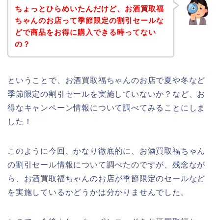
ちょっとひらめいたんだけど、お酒買取福
ちゃんのお店って季節限定の割引セールな
どで商品をお得に購入できる時ってない
の？
ということで、お酒買取福ちゃんのお店で夏や冬など
季節限定の割引セールを実施していないか？など、お
得なキャンペーン情報について調べてみることにしま
した！
このように今回、かなり徹底的に、お酒買取福ちゃん
の割引セール情報について調べたのですが、残念なが
ら、お酒買取福ちゃんのお店が季節限定のセールなど
を実施しているかどうかは分かりませんでした。