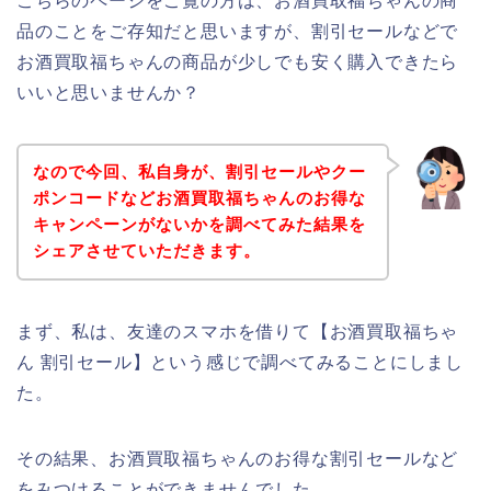
こちらのページをご覧の方は、お酒買取福ちゃんの商
品のことをご存知だと思いますが、割引セールなどで
お酒買取福ちゃんの商品が少しでも安く購入できたら
いいと思いませんか？
なので今回、私自身が、割引セールやクー
ポンコードなどお酒買取福ちゃんのお得な
キャンペーンがないかを調べてみた結果を
シェアさせていただきます。
まず、私は、友達のスマホを借りて【お酒買取福ちゃ
ん 割引セール】という感じで調べてみることにしまし
た。
その結果、お酒買取福ちゃんのお得な割引セールなど
をみつけることができませんでした、、、