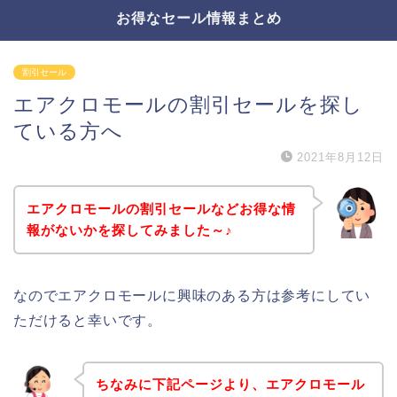
お得なセール情報まとめ
割引セール
エアクロモールの割引セールを探し
ている方へ
2021年8月12日
エアクロモールの割引セールなどお得な情
報がないかを探してみました～♪
なのでエアクロモールに興味のある方は参考にしてい
ただけると幸いです。
ちなみに下記ページより、エアクロモール