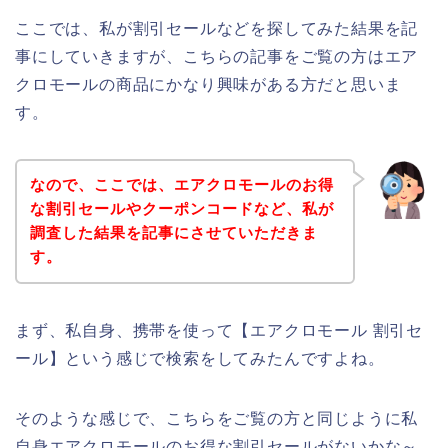
ここでは、私が割引セールなどを探してみた結果を記
事にしていきますが、こちらの記事をご覧の方はエア
クロモールの商品にかなり興味がある方だと思いま
す。
なので、ここでは、エアクロモールのお得
な割引セールやクーポンコードなど、私が
調査した結果を記事にさせていただきま
す。
まず、私自身、携帯を使って【エアクロモール 割引セ
ール】という感じで検索をしてみたんですよね。
そのような感じで、こちらをご覧の方と同じように私
自身エアクロモールのお得な割引セールがないかな～