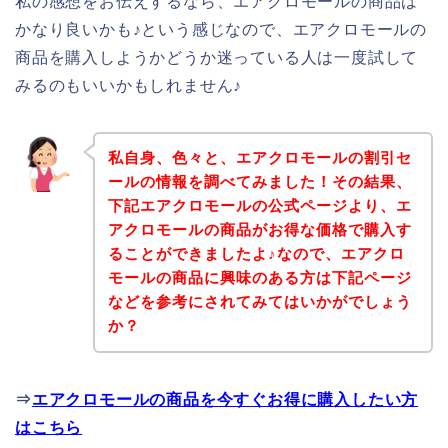
私の感想をお伝えするなら、エアクロモールの商品は
かなり良いかも♪という感じなので、エアクロモールの
商品を購入しようかどうか迷っている人は一度試して
みるのもいいかもしれません♪
私自身、色々と、エアクロモールの割引セ
ールの情報を調べてみました！その結果、
下記エアクロモールの公式ページより、エ
アクロモールの商品がお得な価格で購入す
ることができましたよ♪なので、エアクロ
モールの商品に興味のある方は下記ページ
などを参考にされてみてはいかがでしょう
か？
⇒
エアクロモールの商品を今すぐお得に購入したい方
はこちら