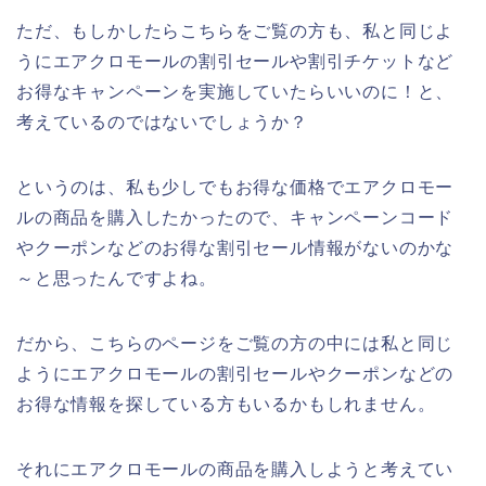
ただ、もしかしたらこちらをご覧の方も、私と同じよ
うにエアクロモールの割引セールや割引チケットなど
お得なキャンペーンを実施していたらいいのに！と、
考えているのではないでしょうか？
というのは、私も少しでもお得な価格でエアクロモー
ルの商品を購入したかったので、キャンペーンコード
やクーポンなどのお得な割引セール情報がないのかな
～と思ったんですよね。
だから、こちらのページをご覧の方の中には私と同じ
ようにエアクロモールの割引セールやクーポンなどの
お得な情報を探している方もいるかもしれません。
それにエアクロモールの商品を購入しようと考えてい