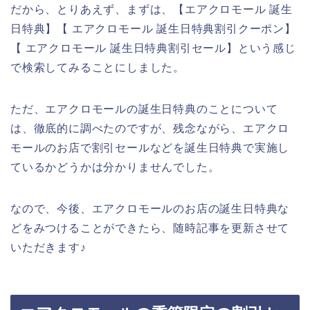
だから、とりあえず、まずは、【エアクロモール 誕生
日特典】【 エアクロモール 誕生日特典割引クーポン】
【 エアクロモール 誕生日特典割引セール】という感じ
で検索してみることにしました。
ただ、エアクロモールの誕生日特典のことについて
は、徹底的に調べたのですが、残念ながら、エアクロ
モールのお店で割引セールなどを誕生日特典で実施し
ているかどうかは分かりませんでした。
なので、今後、エアクロモールのお店の誕生日特典な
どをみつけることができたら、随時記事を更新させて
いただきます♪