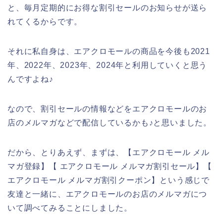
と、毎月定期的にお得な割引セールのお知らせが送ら
れてくるからです。
それに私自身は、エアクロモールの商品を今後も2021
年、2022年、2023年、2024年と利用していくと思う
んですよね♪
なので、割引セールの情報などをエアクロモールのお
店のメルマガなどで配信しているかも♪と思いました。
だから、とりあえず、まずは、【エアクロモール メル
マガ登録】【 エアクロモール メルマガ割引セール】【
エアクロモール メルマガ割引クーポン】という感じで
友達と一緒に、エアクロモールのお店のメルマガにつ
いて調べてみることにしました。