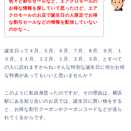
色々と割引セールなど、エアクロモールの
お得な情報を探していて思ったけど、エア
クロモールのお店で誕生日の人限定でお得
な割引セールなどの情報を配信していない
のかな～。
誕生日って４月、５月、６月、７月、８月、９月、１
０月、１１月、１２月、１月、２月、３月、とすべて
の人に訪れますからね♪そんな特別な誕生日に何かお得
な特典があってもいいと思いませんか？
このように私自身思ったのですが、その理由は、横浜
駅にある知り合いのお店では、誕生日に買い物をする
と、お得な割引クーポンやクーポンコードなどが送ら
れてくるからです。