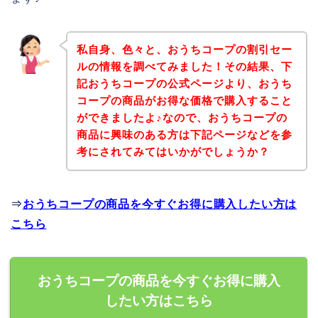
私自身、色々と、おうちコープの割引セー
ルの情報を調べてみました！その結果、下
記おうちコープの公式ページより、おうち
コープの商品がお得な価格で購入すること
ができましたよ♪なので、おうちコープの
商品に興味のある方は下記ページなどを参
考にされてみてはいかがでしょうか？
⇒
おうちコープの商品を今すぐお得に購入したい方は
こちら
おうちコープの商品を今すぐお得に購入
したい方はこちら