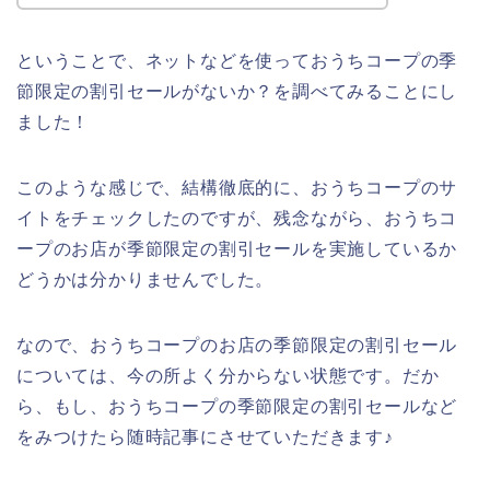
ということで、ネットなどを使っておうちコープの季
節限定の割引セールがないか？を調べてみることにし
ました！
このような感じで、結構徹底的に、おうちコープのサ
イトをチェックしたのですが、残念ながら、おうちコ
ープのお店が季節限定の割引セールを実施しているか
どうかは分かりませんでした。
なので、おうちコープのお店の季節限定の割引セール
については、今の所よく分からない状態です。だか
ら、もし、おうちコープの季節限定の割引セールなど
をみつけたら随時記事にさせていただきます♪