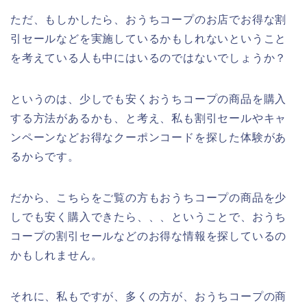
ただ、もしかしたら、おうちコープのお店でお得な割
引セールなどを実施しているかもしれないということ
を考えている人も中にはいるのではないでしょうか？
というのは、少しでも安くおうちコープの商品を購入
する方法があるかも、と考え、私も割引セールやキャ
ンペーンなどお得なクーポンコードを探した体験があ
るからです。
だから、こちらをご覧の方もおうちコープの商品を少
しでも安く購入できたら、、、ということで、おうち
コープの割引セールなどのお得な情報を探しているの
かもしれません。
それに、私もですが、多くの方が、おうちコープの商