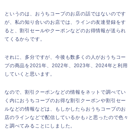
というのは、おうちコープのお店の話ではないのです
が、私の知り合いのお店では、ラインの友達登録をす
ると、割引セールやクーポンなどのお得情報が送られ
てくるからです。
それに、多分ですが、今後も数多くの人がおうちコー
プの商品を2021年、2022年、2023年、2024年と利用
していくと思います。
なので、割引クーポンなどの情報をネットで調べてい
く内におうちコープのお得な割引クーポンや割引セー
ルなどの情報などは、もしかしたらおうちコープのお
店のラインなどで配信しているかも♪と思ったので色々
と調べてみることにしました。