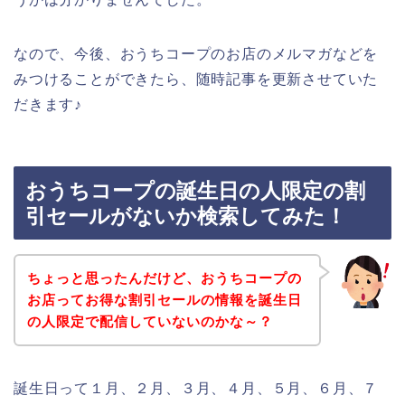
なので、今後、おうちコープのお店のメルマガなどを
みつけることができたら、随時記事を更新させていた
だきます♪
おうちコープの誕生日の人限定の割
引セールがないか検索してみた！
ちょっと思ったんだけど、おうちコープの
お店ってお得な割引セールの情報を誕生日
の人限定で配信していないのかな～？
誕生日って１月、２月、３月、４月、５月、６月、７