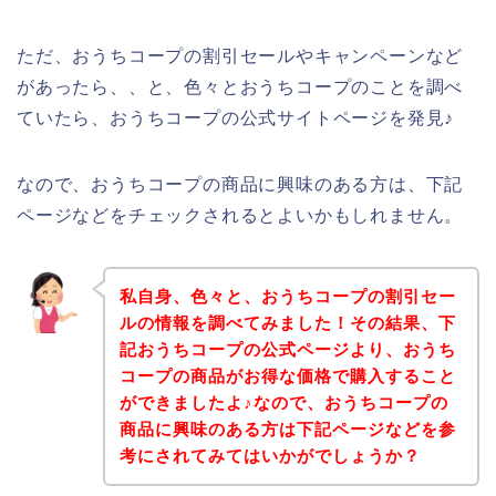
ただ、おうちコープの割引セールやキャンペーンなど
があったら、、と、色々とおうちコープのことを調べ
ていたら、おうちコープの公式サイトページを発見♪
なので、おうちコープの商品に興味のある方は、下記
ページなどをチェックされるとよいかもしれません。
私自身、色々と、おうちコープの割引セー
ルの情報を調べてみました！その結果、下
記おうちコープの公式ページより、おうち
コープの商品がお得な価格で購入すること
ができましたよ♪なので、おうちコープの
商品に興味のある方は下記ページなどを参
考にされてみてはいかがでしょうか？