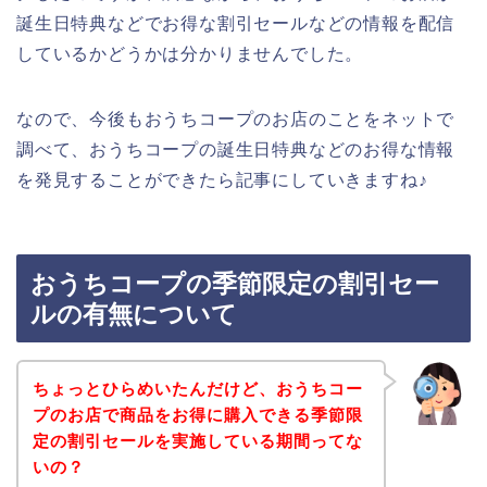
誕生日特典などでお得な割引セールなどの情報を配信
しているかどうかは分かりませんでした。
なので、今後もおうちコープのお店のことをネットで
調べて、おうちコープの誕生日特典などのお得な情報
を発見することができたら記事にしていきますね♪
おうちコープの季節限定の割引セー
ルの有無について
ちょっとひらめいたんだけど、おうちコー
プのお店で商品をお得に購入できる季節限
定の割引セールを実施している期間ってな
いの？