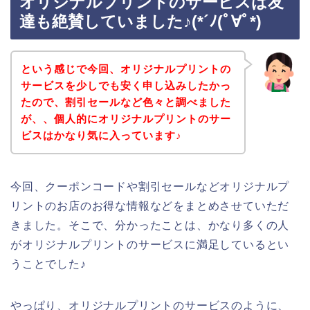
オリジナルプリントのサービスは友
達も絶賛していました♪(*´ﾉ(ﾟ∀ﾟ*)
という感じで今回、オリジナルプリントの
サービスを少しでも安く申し込みしたかっ
たので、割引セールなど色々と調べました
が、、個人的にオリジナルプリントのサー
ビスはかなり気に入っています♪
今回、クーポンコードや割引セールなどオリジナルプ
リントのお店のお得な情報などをまとめさせていただ
きました。そこで、分かったことは、かなり多くの人
がオリジナルプリントのサービスに満足しているとい
うことでした♪
やっぱり、オリジナルプリントのサービスのように、