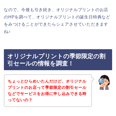
なので、今後も引き続き、オリジナルプリントのお店
のHPを調べて、オリジナルプリントの誕生日特典など
をみつけることができたらシェアさせていただきます
ね♪
オリジナルプリントの季節限定の割
引セールの情報を調査！
ちょっとひらめいたんだけど、オリジナル
プリントのお店って季節限定の割引セール
などでサービスをお得に申し込みできる時
ってないの？