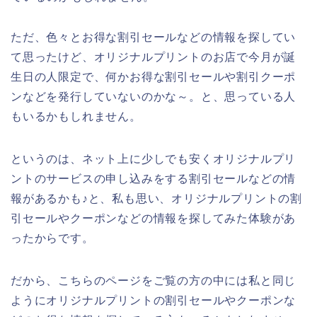
ただ、色々とお得な割引セールなどの情報を探してい
て思ったけど、オリジナルプリントのお店で今月が誕
生日の人限定で、何かお得な割引セールや割引クーポ
ンなどを発行していないのかな～。と、思っている人
もいるかもしれません。
というのは、ネット上に少しでも安くオリジナルプリ
ントのサービスの申し込みをする割引セールなどの情
報があるかも♪と、私も思い、オリジナルプリントの割
引セールやクーポンなどの情報を探してみた体験があ
ったからです。
だから、こちらのページをご覧の方の中には私と同じ
ようにオリジナルプリントの割引セールやクーポンな