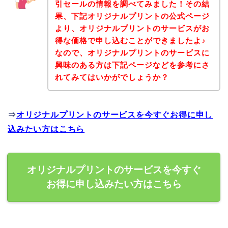
引セールの情報を調べてみました！その結
果、下記オリジナルプリントの公式ページ
より、オリジナルプリントのサービスがお
得な価格で申し込むことができましたよ♪
なので、オリジナルプリントのサービスに
興味のある方は下記ページなどを参考にさ
れてみてはいかがでしょうか？
⇒
オリジナルプリントのサービスを今すぐお得に申し
込みたい方はこちら
オリジナルプリントのサービスを今すぐ
お得に申し込みたい方はこちら