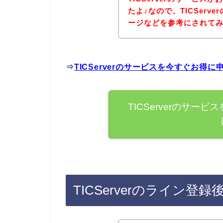
たよ♪なので、TICSer
ージなどを参考にされて
⇒
TICServerのサービスを今すぐお得
TICServerのサ
TICServerのライン