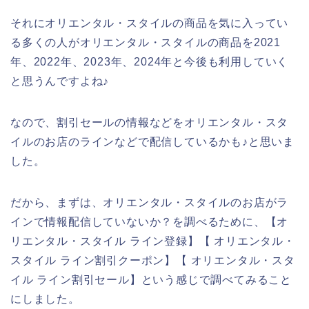
それにオリエンタル・スタイルの商品を気に入ってい
る多くの人がオリエンタル・スタイルの商品を2021
年、2022年、2023年、2024年と今後も利用していく
と思うんですよね♪
なので、割引セールの情報などをオリエンタル・スタ
イルのお店のラインなどで配信しているかも♪と思いま
した。
だから、まずは、オリエンタル・スタイルのお店がラ
インで情報配信していないか？を調べるために、【オ
リエンタル・スタイル ライン登録】【 オリエンタル・
スタイル ライン割引クーポン】【 オリエンタル・スタ
イル ライン割引セール】という感じで調べてみること
にしました。