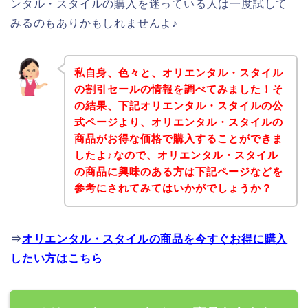
ンタル・スタイルの購入を迷っている人は一度試して
みるのもありかもしれませんよ♪
私自身、色々と、オリエンタル・スタイル
の割引セールの情報を調べてみました！そ
の結果、下記オリエンタル・スタイルの公
式ページより、オリエンタル・スタイルの
商品がお得な価格で購入することができま
したよ♪なので、オリエンタル・スタイル
の商品に興味のある方は下記ページなどを
参考にされてみてはいかがでしょうか？
⇒
オリエンタル・スタイルの商品を今すぐお得に購入
したい方はこちら