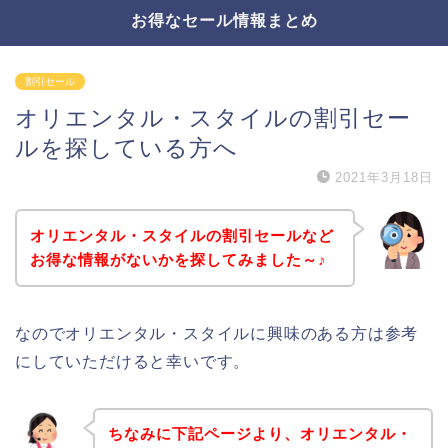
お得なセール情報まとめ
割引セール
オリエンタル・スタイルの割引セー
ルを探している方へ
2021年3月18日
オリエンタル・スタイルの割引セールなど
お得な情報がないかを探してみました～♪
なのでオリエンタル・スタイルに興味のある方は参考
にしていただけると幸いです。
ちなみに下記ページより、オリエンタル・