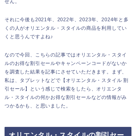
せん。
それに今後も2021年、2022年、2023年、2024年と多
くの人がオリエンタル・スタイルの商品を利用してい
くと思うんですよね♪
なので今回、こちらの記事ではオリエンタル・スタイ
ルのお得な割引セールやキャンペーンコードがないか
を調査した結果を記事にさせていただきます。まず、
私は、タブレットなどで【オリエンタル・スタイル 割
引セール】という感じで検索をしたら、オリエンタ
ル・スタイルの何かお得な割引セールなどの情報がみ
つかるかも、と思いました。
オリエンタル・スタイルの割引セー