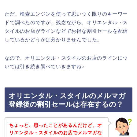
ただ、検索エンジンを使って思いつく限りのキーワー
ドで調べたのですが、残念ながら、オリエンタル・ス
タイルのお店がラインなどでお得な割引セールを配信
しているかどうかは分かりませんでした。
なので、オリエンタル・スタイルのお店のラインにつ
いては引き続き調べていきますね♪
オリエンタル・スタイルのメルマガ
登録後の割引セールは存在するの？
ちょっと、思ったことがあるんだけど、オ
リエンタル・スタイルのお店でメルマガな