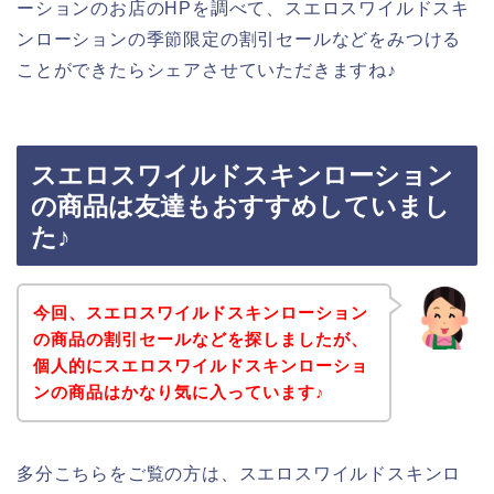
ーションのお店のHPを調べて、スエロスワイルドスキ
ンローションの季節限定の割引セールなどをみつける
ことができたらシェアさせていただきますね♪
スエロスワイルドスキンローション
の商品は友達もおすすめしていまし
た♪
今回、スエロスワイルドスキンローション
の商品の割引セールなどを探しましたが、
個人的にスエロスワイルドスキンローショ
ンの商品はかなり気に入っています♪
多分こちらをご覧の方は、スエロスワイルドスキンロ