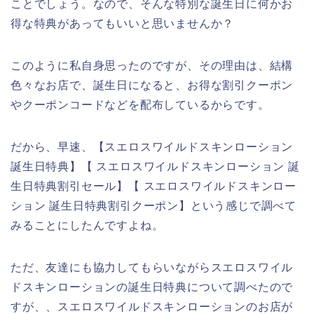
ことでしょう。なので、そんな特別な誕生日に何かお
得な特典があってもいいと思いませんか？
このように私自身思ったのですが、その理由は、結構
色々なお店で、誕生日になると、お得な割引クーポン
やクーポンコードなどを配布しているからです。
だから、早速、【スエロスワイルドスキンローション
誕生日特典】【 スエロスワイルドスキンローション 誕
生日特典割引セール】【 スエロスワイルドスキンロー
ション 誕生日特典割引クーポン】という感じで調べて
みることにしたんですよね。
ただ、友達にも協力してもらいながらスエロスワイル
ドスキンローションの誕生日特典について調べたので
すが、、スエロスワイルドスキンローションのお店が