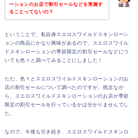
ーションのお店で割引セールなどを実施す
ることってないの？
ということで、私自身スエロスワイルドスキンローシ
ョンの商品にかなり興味があるので、スエロスワイル
ドスキンローションの季節限定の割引セールなどにつ
いても色々と調べてみることにしました！
ただ、色々とスエロスワイルドスキンローションのお
店の割引セールについて調べたのですが、残念なが
ら、スエロスワイルドスキンローションのお店が季節
限定の割引セールを行っているかは分かりませんでし
た。
なので、今後も引き続き、スエロスワイルドスキンロ