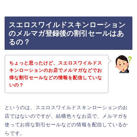
スエロスワイルドスキンローション
のメルマガ登録後の割引セールはあ
るの？
ちょっと思ったけど、スエロスワイルドス
キンローションのお店でメルマガなどでお
得な割引セールなどの情報を配信していな
いの？
というのは、スエロスワイルドスキンローションのお
店ではないのですが、結構色々なお店で、メルマガを
使ってお得な割引セールなどの情報を配信しているか
らです。