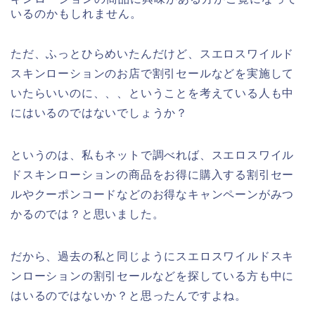
いるのかもしれません。
ただ、ふっとひらめいたんだけど、スエロスワイルド
スキンローションのお店で割引セールなどを実施して
いたらいいのに、、、ということを考えている人も中
にはいるのではないでしょうか？
というのは、私もネットで調べれば、スエロスワイル
ドスキンローションの商品をお得に購入する割引セー
ルやクーポンコードなどのお得なキャンペーンがみつ
かるのでは？と思いました。
だから、過去の私と同じようにスエロスワイルドスキ
ンローションの割引セールなどを探している方も中に
はいるのではないか？と思ったんですよね。