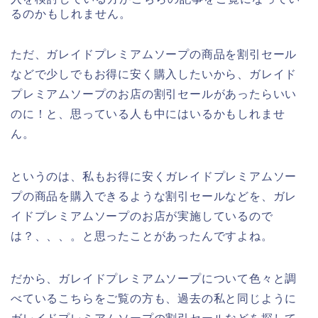
るのかもしれません。
ただ、ガレイドプレミアムソープの商品を割引セール
などで少しでもお得に安く購入したいから、ガレイド
プレミアムソープのお店の割引セールがあったらいい
のに！と、思っている人も中にはいるかもしれませ
ん。
というのは、私もお得に安くガレイドプレミアムソー
プの商品を購入できるような割引セールなどを、ガレ
イドプレミアムソープのお店が実施しているので
は？、、、。と思ったことがあったんですよね。
だから、ガレイドプレミアムソープについて色々と調
べているこちらをご覧の方も、過去の私と同じように