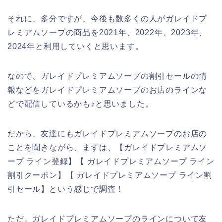
それに、多分ですが、今後も数多くの人がガレイドプ
レミアムソープの商品を2021年、2022年、2023年、
2024年と利用していくと思います。
なので、ガレイドプレミアムソープの割引セールの情
報などをガレイドプレミアムソープのお店のラインな
どで配信しているかも♪と思いました。
だから、友達にもガレイドプレミアムソープのお店の
ことを聞きながら、まずは、【ガレイドプレミアムソ
ープ ライン登録】【 ガレイドプレミアムソープ ライン
割引クーポン】【 ガレイドプレミアムソープ ライン割
引セール】という感じで調査！
ただ、ガレイドプレミアムソープのラインについて友