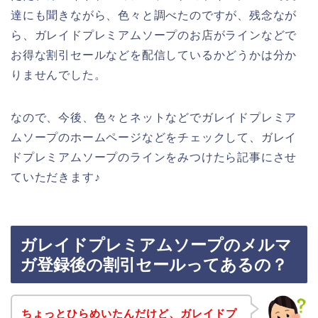
達にも聞きながら、色々と調べたのですが、残念なが
ら、ガレイドプレミアムソープのお店がラインなどで
お得な割引セールなどを配信しているかどうかは分か
りませんでした。
なので、今後、色々とネットなどでガレイドプレミア
ムソープのホームページなどをチェックして、ガレイ
ドプレミアムソープのラインをみつけたら記事にさせ
ていただきます♪
ガレイドプレミアムソープのメルマ
ガ登録後の割引セールってあるの？
ちょっとひらめいたんだけど、ガレイドプ