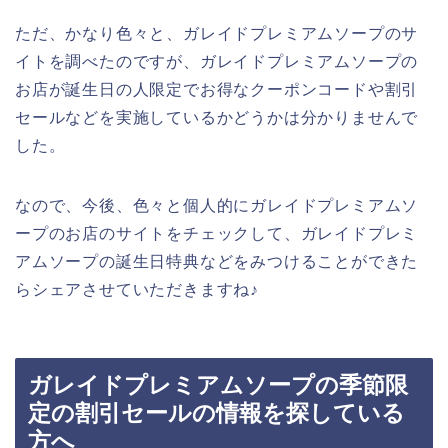
ただ、かなり色々と、ガレイドプレミアムソープのサ
イトを調べたのですが、ガレイドプレミアムソープの
お店が誕生日の人限定でお得なクーポンコードや割引
セールなどを実施しているかどうかは分かりませんで
した。
なので、今後、色々と個人的にガレイドプレミアムソ
ープのお店のサイトをチェックして、ガレイドプレミ
アムソープの誕生日特典などをみつけることができた
らシェアさせていただきますね♪
ガレイドプレミアムソープの季節限
定の割引セールの情報を探している
方へ