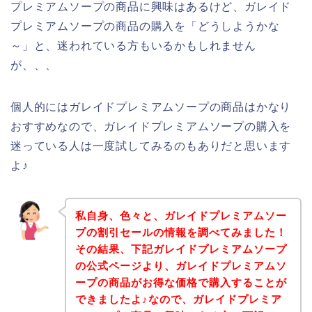
プレミアムソープの商品に興味はあるけど、ガレイド
プレミアムソープの商品の購入を「どうしようかな
～」と、迷われている方もいるかもしれません
が、、、
個人的にはガレイドプレミアムソープの商品はかなり
おすすめなので、ガレイドプレミアムソープの購入を
迷っている人は一度試してみるのもありだと思います
よ♪
私自身、色々と、ガレイドプレミアムソー
プの割引セールの情報を調べてみました！
その結果、下記ガレイドプレミアムソープ
の公式ページより、ガレイドプレミアムソ
ープの商品がお得な価格で購入することが
できましたよ♪なので、ガレイドプレミア