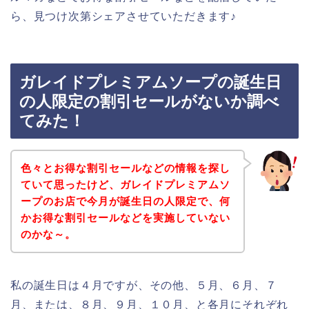
ら、見つけ次第シェアさせていただきます♪
ガレイドプレミアムソープの誕生日
の人限定の割引セールがないか調べ
てみた！
色々とお得な割引セールなどの情報を探し
ていて思ったけど、ガレイドプレミアムソ
ープのお店で今月が誕生日の人限定で、何
かお得な割引セールなどを実施していない
のかな～。
私の誕生日は４月ですが、その他、５月、６月、７
月、または、８月、９月、１０月、と各月にそれぞれ