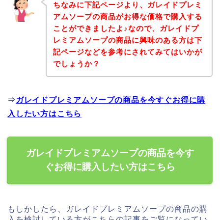
ちなみに下記ページより、ガレイドプレミ
アムソープの商品がお得な価格で購入する
ことができましたよ♪なので、ガレイドプ
レミアムソープの商品に興味のある方は下
記ページなどを参考にされてみてはいかが
でしょうか？
⇒
ガレイドプレミアムソープの商品を今すぐお得に購
入したい方はこちら
ガレイドプレミアムソープの商品を今す
ぐお得に購入したい方はこちら
もしかしたら、ガレイドプレミアムソープの商品の購
入を検討している方がこちらの記事をご覧になってい