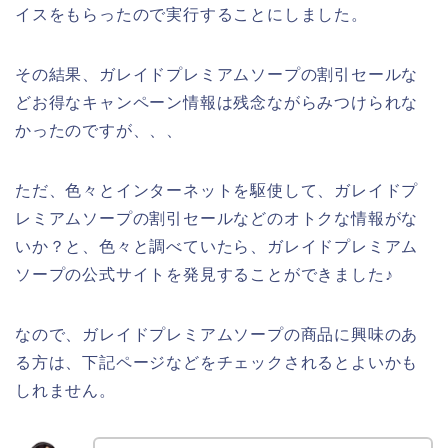
イスをもらったので実行することにしました。
その結果、ガレイドプレミアムソープの割引セールな
どお得なキャンペーン情報は残念ながらみつけられな
かったのですが、、、
ただ、色々とインターネットを駆使して、ガレイドプ
レミアムソープの割引セールなどのオトクな情報がな
いか？と、色々と調べていたら、ガレイドプレミアム
ソープの公式サイトを発見することができました♪
なので、ガレイドプレミアムソープの商品に興味のあ
る方は、下記ページなどをチェックされるとよいかも
しれません。