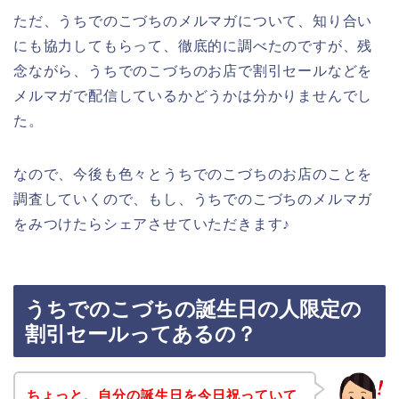
ただ、うちでのこづちのメルマガについて、知り合い
にも協力してもらって、徹底的に調べたのですが、残
念ながら、うちでのこづちのお店で割引セールなどを
メルマガで配信しているかどうかは分かりませんでし
た。
なので、今後も色々とうちでのこづちのお店のことを
調査していくので、もし、うちでのこづちのメルマガ
をみつけたらシェアさせていただきます♪
うちでのこづちの誕生日の人限定の
割引セールってあるの？
ちょっと、自分の誕生日を今日祝っていて