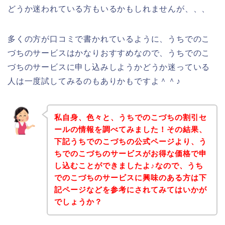
どうか迷われている方もいるかもしれませんが、、、
多くの方が口コミで書かれているように、うちでのこ
づちのサービスはかなりおすすめなので、うちでのこ
づちのサービスに申し込みしようかどうか迷っている
人は一度試してみるのもありかもですよ＾＾♪
私自身、色々と、うちでのこづちの割引セ
ールの情報を調べてみました！その結果、
下記うちでのこづちの公式ページより、う
ちでのこづちのサービスがお得な価格で申
し込むことができましたよ♪なので、うち
でのこづちのサービスに興味のある方は下
記ページなどを参考にされてみてはいかが
でしょうか？