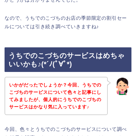
なので、うちでのこづちのお店の季節限定の割引セー
ルについては引き続き調べていきますね♪
うちでのこづちのサービスはめちゃ
いいかも♪(*´ﾉ(ﾟ∀ﾟ*)
いかがだったでしょうか？今回、うちでの
こづちのサービスについて色々と記事にし
てみましたが、個人的にうちでのこづちの
サービスはかなり気に入っています♪
今回、色々とうちでのこづちのサービスについて調べ