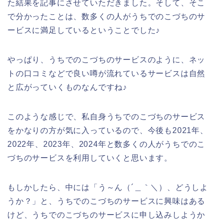
た結果を記事にさせていただきました。そして、そこ
で分かったことは、数多くの人がうちでのこづちのサ
ービスに満足しているということでした♪
やっぱり、うちでのこづちのサービスのように、ネッ
トの口コミなどで良い噂が流れているサービスは自然
と広がっていくものなんですね♪
このような感じで、私自身うちでのこづちのサービス
をかなりの方が気に入っているので、今後も2021年、
2022年、2023年、2024年と数多くの人がうちでのこ
づちのサービスを利用していくと思います。
もしかしたら、中には「う～ん（´＿｀＼）、どうしよ
うか？」と、うちでのこづちのサービスに興味はある
けど、うちでのこづちのサービスに申し込みしようか