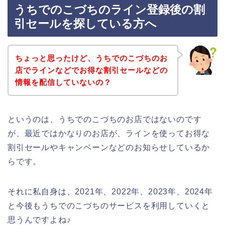
うちでのこづちのライン登録後の割
引セールを探している方へ
ちょっと思ったけど、うちでのこづちのお
店でラインなどでお得な割引セールなどの
情報を配信していないの？
というのは、うちでのこづちのお店ではないのです
が、最近ではかなりのお店が、ラインを使ってお得な
割引セールやキャンペーンなどのお知らせしているか
らです。
それに私自身は、2021年、2022年、2023年、2024年
と今後もうちでのこづちのサービスを利用していくと
思うんですよね♪