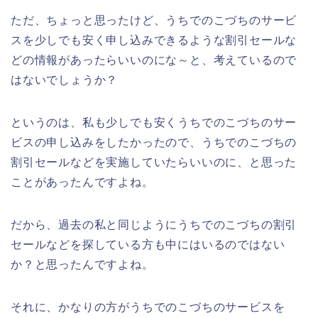
ただ、ちょっと思ったけど、うちでのこづちのサービ
スを少しでも安く申し込みできるような割引セールな
どの情報があったらいいのにな～と、考えているので
はないでしょうか？
というのは、私も少しでも安くうちでのこづちのサー
ビスの申し込みをしたかったので、うちでのこづちの
割引セールなどを実施していたらいいのに、と思った
ことがあったんですよね。
だから、過去の私と同じようにうちでのこづちの割引
セールなどを探している方も中にはいるのではない
か？と思ったんですよね。
それに、かなりの方がうちでのこづちのサービスを