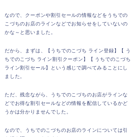
なので、クーポンや割引セールの情報などをうちでの
こづちのお店のラインなどでお知らせをしていないの
かな～と思いました。
だから、まずは、【うちでのこづち ライン登録】【 う
ちでのこづち ライン割引クーポン】【 うちでのこづち
ライン割引セール】という感じで調べてみることにし
ました。
ただ、残念ながら、うちでのこづちのお店がラインな
どでお得な割引セールなどの情報を配信しているかど
うかは分かりませんでした。
なので、うちでのこづちのお店のラインについては引