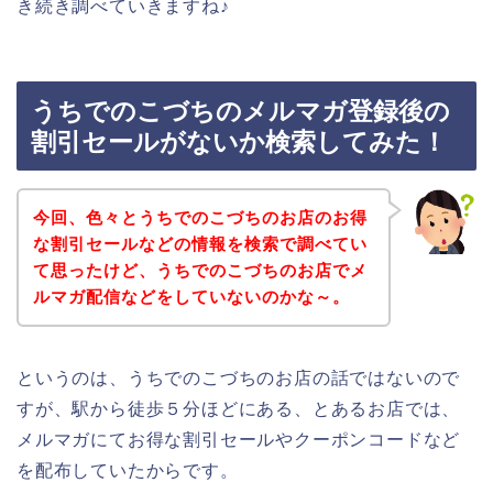
き続き調べていきますね♪
うちでのこづちのメルマガ登録後の
割引セールがないか検索してみた！
今回、色々とうちでのこづちのお店のお得
な割引セールなどの情報を検索で調べてい
て思ったけど、うちでのこづちのお店でメ
ルマガ配信などをしていないのかな～。
というのは、うちでのこづちのお店の話ではないので
すが、駅から徒歩５分ほどにある、とあるお店では、
メルマガにてお得な割引セールやクーポンコードなど
を配布していたからです。