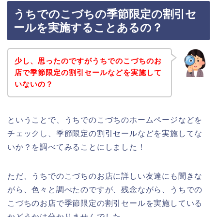
うちでのこづちの季節限定の割引セ
ールを実施することあるの？
少し、思ったのですがうちでのこづちのお
店で季節限定の割引セールなどを実施して
いないの？
ということで、うちでのこづちのホームページなどを
チェックし、季節限定の割引セールなどを実施してな
いか？を調べてみることにしました！
ただ、うちでのこづちのお店に詳しい友達にも聞きな
がら、色々と調べたのですが、残念ながら、うちでの
こづちのお店で季節限定の割引セールを実施している
かどうかは分かりませんでした。