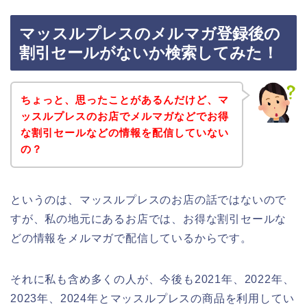
マッスルプレスのメルマガ登録後の
割引セールがないか検索してみた！
ちょっと、思ったことがあるんだけど、マ
ッスルプレスのお店でメルマガなどでお得
な割引セールなどの情報を配信していない
の？
というのは、マッスルプレスのお店の話ではないので
すが、私の地元にあるお店では、お得な割引セールな
どの情報をメルマガで配信しているからです。
それに私も含め多くの人が、今後も2021年、2022年、
2023年、2024年とマッスルプレスの商品を利用してい