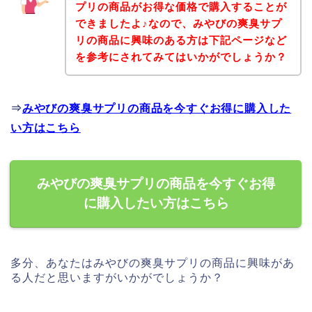
プリの商品がお得な価格で購入することが
できましたよ♪なので、みやびの爽臭サプ
リの商品に興味のある方は下記ページなど
を参考にされてみてはいかがでしょうか？
⇒
みやびの爽臭サプリの商品を今すぐお得に購入した
い方はこちら
みやびの爽臭サプリの商品を今すぐお得
に購入したい方はこちら
多分、あなたはみやびの爽臭サプリの商品に興味があ
る人だと思いますがいかがでしょうか？