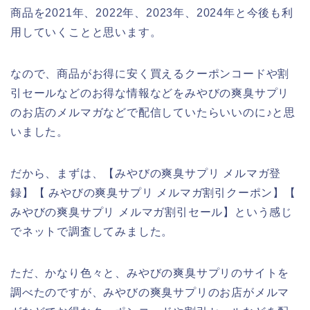
商品を2021年、2022年、2023年、2024年と今後も利
用していくことと思います。
なので、商品がお得に安く買えるクーポンコードや割
引セールなどのお得な情報などをみやびの爽臭サプリ
のお店のメルマガなどで配信していたらいいのに♪と思
いました。
だから、まずは、【みやびの爽臭サプリ メルマガ登
録】【 みやびの爽臭サプリ メルマガ割引クーポン】【
みやびの爽臭サプリ メルマガ割引セール】という感じ
でネットで調査してみました。
ただ、かなり色々と、みやびの爽臭サプリのサイトを
調べたのですが、みやびの爽臭サプリのお店がメルマ