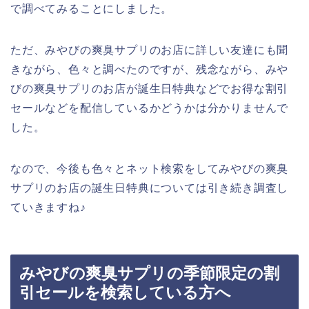
で調べてみることにしました。
ただ、みやびの爽臭サプリのお店に詳しい友達にも聞
きながら、色々と調べたのですが、残念ながら、みや
びの爽臭サプリのお店が誕生日特典などでお得な割引
セールなどを配信しているかどうかは分かりませんで
した。
なので、今後も色々とネット検索をしてみやびの爽臭
サプリのお店の誕生日特典については引き続き調査し
ていきますね♪
みやびの爽臭サプリの季節限定の割
引セールを検索している方へ