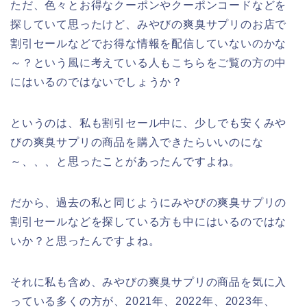
ただ、色々とお得なクーポンやクーポンコードなどを
探していて思ったけど、みやびの爽臭サプリのお店で
割引セールなどでお得な情報を配信していないのかな
～？という風に考えている人もこちらをご覧の方の中
にはいるのではないでしょうか？
というのは、私も割引セール中に、少しでも安くみや
びの爽臭サプリの商品を購入できたらいいのにな
～、、、と思ったことがあったんですよね。
だから、過去の私と同じようにみやびの爽臭サプリの
割引セールなどを探している方も中にはいるのではな
いか？と思ったんですよね。
それに私も含め、みやびの爽臭サプリの商品を気に入
っている多くの方が、2021年、2022年、2023年、