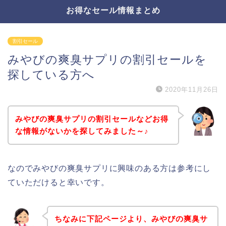
お得なセール情報まとめ
割引セール
みやびの爽臭サプリの割引セールを
探している方へ
2020年11月26日
みやびの爽臭サプリの割引セールなどお得
な情報がないかを探してみました～♪
なのでみやびの爽臭サプリに興味のある方は参考にし
ていただけると幸いです。
ちなみに下記ページより、みやびの爽臭サ