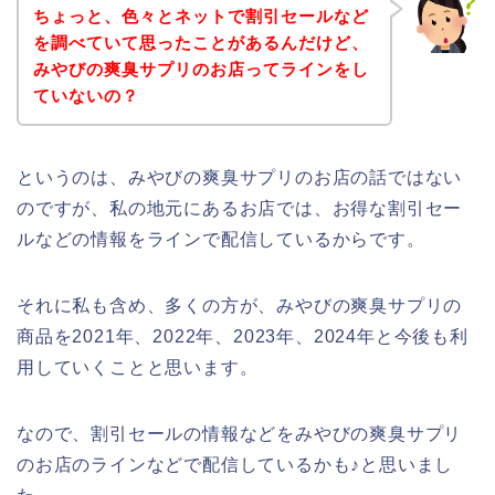
ちょっと、色々とネットで割引セールなど
を調べていて思ったことがあるんだけど、
みやびの爽臭サプリのお店ってラインをし
ていないの？
というのは、みやびの爽臭サプリのお店の話ではない
のですが、私の地元にあるお店では、お得な割引セー
ルなどの情報をラインで配信しているからです。
それに私も含め、多くの方が、みやびの爽臭サプリの
商品を2021年、2022年、2023年、2024年と今後も利
用していくことと思います。
なので、割引セールの情報などをみやびの爽臭サプリ
のお店のラインなどで配信しているかも♪と思いまし