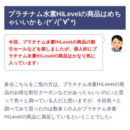
プラチナム水素HiLevelの商品はめち
ゃいいかも♪(*´ﾉ(ﾟ∀ﾟ*)
今回、プラチナム水素HiLevelの商品の割
引セールなどを探しましたが、個人的にプ
ラチナム水素HiLevelの商品はかなり気に
入っています♪
多分こちらをご覧の方は、プラチナム水素HiLevelの商
品のお得な割引クーポンなどがあったらいいのに♪と思
って色々と調べている人だと思いますが、今回色々と
調べてみて思ったのは数多くの人がプラチナム水素
HiLevelの商品に満足しているということでした♪