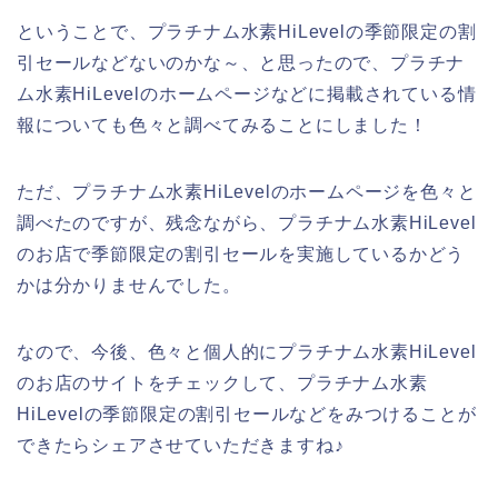
ということで、プラチナム水素HiLevelの季節限定の割
引セールなどないのかな～、と思ったので、プラチナ
ム水素HiLevelのホームページなどに掲載されている情
報についても色々と調べてみることにしました！
ただ、プラチナム水素HiLevelのホームページを色々と
調べたのですが、残念ながら、プラチナム水素HiLevel
のお店で季節限定の割引セールを実施しているかどう
かは分かりませんでした。
なので、今後、色々と個人的にプラチナム水素HiLevel
のお店のサイトをチェックして、プラチナム水素
HiLevelの季節限定の割引セールなどをみつけることが
できたらシェアさせていただきますね♪