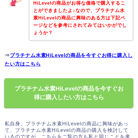
HiLevelの商品がお得な価格で購入するこ
とができましたよ♪なので、プラチナム水
素HiLevelの商品に興味のある方は下記ペ
ージなどを参考にされてみてはいかがでし
ょうか？
⇒
プラチナム水素HiLevelの商品を今すぐお得に購入し
たい方はこちら
プラチナム水素HiLevelの商品を今すぐお
得に購入したい方はこちら
私自身、プラチナム水素HiLevelの商品に興味があっ
て、プラチナム水素HiLevelの商品の購入を検討して
いるのですが、こちらをご覧の方も私と同じことを考