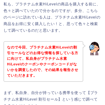
私も、プラチナム水素HiLevelの商品を購入する前に、
色々と調べていたので分かるのですが、多分、こちら
のページに訪れている人は、プラチナム水素HiLevelの
商品をお得に安く購入したい！と、思って色々と検索
して調べているのだと思います。
なので今回、プラチナム水素HiLevelの割
引セールなどのお得な情報を探している方
に向けて、私自身がプラチナム水素
HiLevelのクーポンやクーポンコードがな
いかを調査したので、その結果を報告させ
ていただきます。
まず、私自身、自分が持っている携帯を使って【プラ
チナム水素HiLevel 割引セール】という感じで調べて