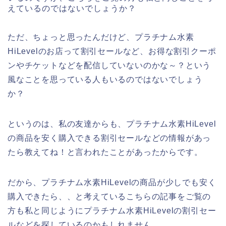
えているのではないでしょうか？
ただ、ちょっと思ったんだけど、プラチナム水素
HiLevelのお店って割引セールなど、お得な割引クーポ
ンやチケットなどを配信していないのかな～？という
風なことを思っている人もいるのではないでしょう
か？
というのは、私の友達からも、プラチナム水素HiLevel
の商品を安く購入できる割引セールなどの情報があっ
たら教えてね！と言われたことがあったからです。
だから、プラチナム水素HiLevelの商品が少しでも安く
購入できたら、、と考えているこちらの記事をご覧の
方も私と同じようにプラチナム水素HiLevelの割引セー
ルなどを探しているのかもしれません。